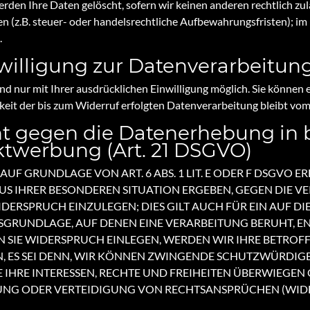
rden Ihre Daten gelöscht, sofern wir keinen anderen rechtlich zu
(z.B. steuer- oder handelsrechtliche Aufbewahrungsfristen); im l
.
nwilligung zur Datenverarbeitun
 nur mit Ihrer ausdrücklichen Einwilligung möglich. Sie können ei
keit der bis zum Widerruf erfolgten Datenverarbeitung bleibt vo
t gegen die Datenerhebung in 
ktwerbung (Art. 21 DSGVO)
F GRUNDLAGE VON ART. 6 ABS. 1 LIT. E ODER F DSGVO ERF
AUS IHRER BESONDEREN SITUATION ERGEBEN, GEGEN DIE V
ERSPRUCH EINZULEGEN; DIES GILT AUCH FÜR EIN AUF D
TSGRUNDLAGE, AUF DENEN EINE VERARBEITUNG BERUHT, E
SIE WIDERSPRUCH EINLEGEN, WERDEN WIR IHRE BETRO
, ES SEI DENN, WIR KÖNNEN ZWINGENDE SCHUTZWÜRDIGE
 IHRE INTERESSEN, RECHTE UND FREIHEITEN ÜBERWIEGEN
G ODER VERTEIDIGUNG VON RECHTSANSPRÜCHEN (WIDERS