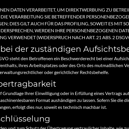
N DATEN VERARBEITET, UM DIREKTWERBUNG ZU BETREIBE
 DIE VERARBEITUNG SIE BETREFFENDER PERSONENBEZOG
N; DIES GILT AUCH FÜR DAS PROFILING, SOWEIT ES MIT 
WIDERSPRECHEN, WERDEN IHRE PERSONENBEZOGENEN DAT
 VERWENDET (WIDERSPRUCH NACH ART. 21 ABS. 2 DSGVO
bei der zuständigen Aufsichts­
GVO steht den Betroffenen ein Beschwerderecht bei einer Aufsic
fenthalts, ihres Arbeitsplatzes oder des Orts des mutmaßlichen 
rwaltungsrechtlicher oder gerichtlicher Rechtsbehelfe.
ertrag­barkeit
f Grundlage Ihrer Einwilligung oder in Erfüllung eines Vertrags au
maschinenlesbaren Format aushändigen zu lassen. Sofern Sie die d
gen, erfolgt dies nur, soweit es technisch machbar ist.
schlüsselung
nden und zum Schutz der Übertragung vertraulicher Inhalte, wie z